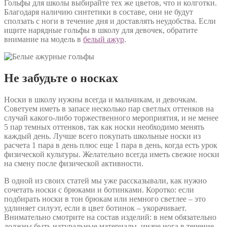
Гольфы для школы выбирайте тех же цветов, что и колготки.
Благодаря наличию синтетики в составе, они не будут
сползать с ноги в течение дня и доставлять неудобства. Если
ищите нарядные гольфы в школу для девочек, обратите
внимание на модель в
белый ажур
.
Не забудьте о носках
Носки в школу нужны всегда и мальчикам, и девочкам.
Советуем иметь в запасе несколько пар светлых оттенков на
случай какого-либо торжественного мероприятия, и не менее
5 пар темных оттенков, так как носки необходимо менять
каждый день. Лучше всего покупать школьные носки из
расчета 1 пара в день плюс еще 1 пара в день, когда есть урок
физической культуры. Желательно всегда иметь свежие носки
на смену после физической активности.
В одной из своих статей мы уже рассказывали, как нужно
сочетать носки с брюками и ботинками. Коротко: если
подбирать носки в тон брюкам или немного светлее – это
удлиняет силуэт, если в цвет ботинок – укорачивает.
Внимательно смотрите на состав изделий: в нем обязательно
должны быть натуральные материалы, иначе нога в течение