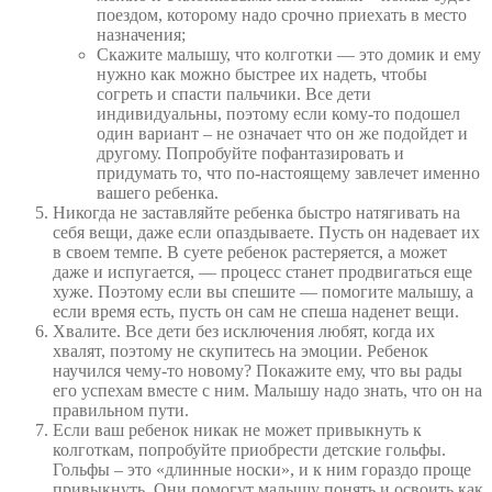
поездом, которому надо срочно приехать в место
назначения;
Скажите малышу, что колготки — это домик и ему
нужно как можно быстрее их надеть, чтобы
согреть и спасти пальчики. Все дети
индивидуальны, поэтому если кому-то подошел
один вариант – не означает что он же подойдет и
другому. Попробуйте пофантазировать и
придумать то, что по-настоящему завлечет именно
вашего ребенка.
Никогда не заставляйте ребенка быстро натягивать на
себя вещи, даже если опаздываете. Пусть он надевает их
в своем темпе. В суете ребенок растеряется, а может
даже и испугается, — процесс станет продвигаться еще
хуже. Поэтому если вы спешите — помогите малышу, а
если время есть, пусть он сам не спеша наденет вещи.
Хвалите. Все дети без исключения любят, когда их
хвалят, поэтому не скупитесь на эмоции. Ребенок
научился чему-то новому? Покажите ему, что вы рады
его успехам вместе с ним. Малышу надо знать, что он на
правильном пути.
Если ваш ребенок никак не может привыкнуть к
колготкам, попробуйте приобрести детские гольфы.
Гольфы – это «длинные носки», и к ним гораздо проще
привыкнуть. Они помогут малышу понять и освоить как