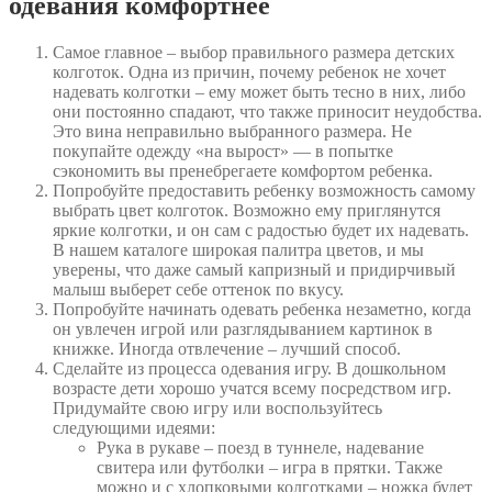
одевания комфортнее
Самое главное – выбор правильного размера детских
колготок. Одна из причин, почему ребенок не хочет
надевать колготки – ему может быть тесно в них, либо
они постоянно спадают, что также приносит неудобства.
Это вина неправильно выбранного размера. Не
покупайте одежду «на вырост» — в попытке
сэкономить вы пренебрегаете комфортом ребенка.
Попробуйте предоставить ребенку возможность самому
выбрать цвет колготок. Возможно ему приглянутся
яркие колготки, и он сам с радостью будет их надевать.
В нашем каталоге широкая палитра цветов, и мы
уверены, что даже самый капризный и придирчивый
малыш выберет себе оттенок по вкусу.
Попробуйте начинать одевать ребенка незаметно, когда
он увлечен игрой или разглядыванием картинок в
книжке. Иногда отвлечение – лучший способ.
Сделайте из процесса одевания игру. В дошкольном
возрасте дети хорошо учатся всему посредством игр.
Придумайте свою игру или воспользуйтесь
следующими идеями:
Рука в рукаве – поезд в туннеле, надевание
свитера или футболки – игра в прятки. Также
можно и с хлопковыми колготками – ножка будет