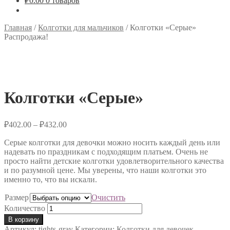
₽
0.00
0 товаров
Главная
/
Колготки для мальчиков
/
Колготки «Серые»
Распродажа!
Колготки «Серые»
₽
402.00
–
₽
432.00
Серые колготки для девочки можно носить каждый день или
надевать по праздникам с подходящим платьем. Очень не
просто найти детские колготки удовлетворительного качества
и по разумной цене. Мы уверены, что наши колготки это
именно то, что вы искали.
Размер
Очистить
Количество
В корзину
Артикул:
tights-gray
Категории:
Колготки для девочек
,