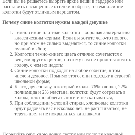
Если вы не решаетесь выбрать яркие вещи в гардероб или
расставить насыщенные оттенки в образе, то темно-синие
колготки будут отличным вариантом.
Почему синие колготки нужны каждой девушке
Темно-синие плотные колготки – хорошая альтернатива
классическим черным. Если вы хотите чего-то нового,
но при этом не сильно выделяться, то синие колготки –
лучший выбор;
Колготки темно-синего цвета отлично сочетаются с
вещами других цветов, поэтому вам не придется ломать
голову, с чем их надеть;
Синие колготки подходят на любое событие, в том
числе и деловое. Помимо этого, они подходят к строгой
школьной форме;
Благодаря составу, в который входит 76% хлопка, 22%
полиамида и 2% эластана, колготки будут согревать в
холода, плотно облегать ноги и не скатываться;
При соблюдении условий стирки, хлопковые колготки
будут радовать вас несколько лет: не растягиваться, не
терять цвет и не покрываться катышками.
Порадуйте себя, свою дочку, сестру или подругу красивой