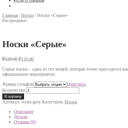
₽
0.00
0 товаров
Главная
/
Носки
/
Носки «Серые»
Распродажа!
Носки «Серые»
₽
220.00
₽
110.00
Серые носки – одна из тех вещей, которая точно пригодится ва
официальное мероприятие.
Размер гольфов
Очистить
Количество
В корзину
Артикул:
socks-grey
Категория:
Носки
Описание
Детали
Отзывы (0)