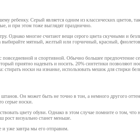
шему ребенку. Серый является одним из классических цветов, так
ые, и при этом тоже выглядят празднично.
тру. Однако многие считают вещи серого цвета скучными и безл
нка выбирайте мятный, желтый или горчичный, красный, фиолето
 с повседневной и спортивной. Обычно большее предпочтение се
который приятно надевать и носить. 20% синтетики позволяют н
 стирать носки на изнанке, использовать мешок для стирки бель
штанов. Он может быть не точно в тон, а немного другого оттен
то серые носки.
вовать цвету обуви. Однако в этом случае помните о том, что 
аш рост визуально станет меньше.
 и уже завтра мы его отправим.