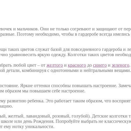
вочек и мальчиков. Они не только согревают и защищают от пе
 разные. Поэтому необходимо, чтобы в гардеробе всегда имелись
ещи таких цветов служат базой для повседневного гардероба и л
ично уравновесить яркую одежду. Колготки таких цветов необх
ыбрать любой цвет – от
желтого
и
красного
до
синего
и
зеленого
ной детали, комбинируя с однотонными и нейтральными вещами. Т
остояние. Яркие оттенки способны повышать настроение. Замеча
аким образом мы повышаем себе настроение.
му развитию ребенка. Это работает таким образом, что восприя
нацию.
й, желтый, лавандовый, розовый, голубой). Детские колготки 
в школе или день Рождения. Попробуйте выбрать не классическую 
ят ему нотку уникальности.