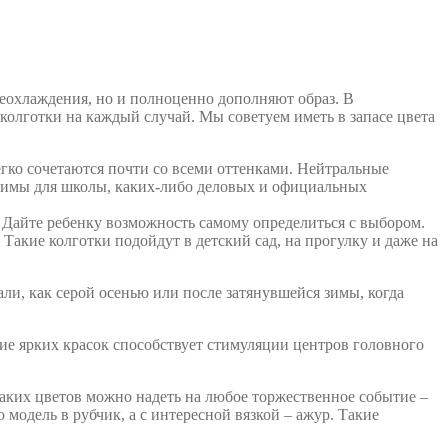
реохлаждения, но и полноценно дополняют образ. В
 колготки на каждый случай. Мы советуем иметь в запасе цвета
егко сочетаются почти со всеми оттенками. Нейтральные
одимы для школы, каких-либо деловых и официальных
. Дайте ребенку возможность самому определиться с выбором.
акие колготки подойдут в детский сад, на прогулку и даже на
ли, как серой осенью или после затянувшейся зимы, когда
тие ярких красок способствует стимуляции центров головного
таких цветов можно надеть на любое торжественное событие –
модель в рубчик, а с интересной вязкой – ажур. Такие