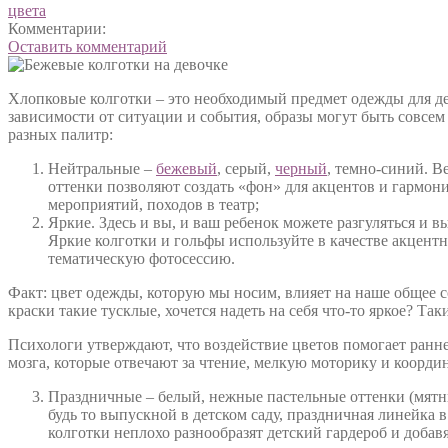
цвета
Комментарии:
Оставить комментарий
Хлопковые колготки – это необходимый предмет одежды для де
зависимости от ситуации и события, образы могут быть совсем
разных палитр:
Нейтральные –
бежевый
, серый,
черный
, темно-синий. В
оттенки позволяют создать «фон» для акцентов и гармон
мероприятий, походов в театр;
Яркие. Здесь и вы, и ваш ребенок можете разгуляться и в
Яркие колготки и гольфы используйте в качестве акцент
тематическую фотосессию.
Факт: цвет одежды, которую мы носим, влияет на наше общее с
краски такие тусклые, хочется надеть на себя что-то яркое? Т
Психологи утверждают, что воздействие цветов помогает ранне
мозга, которые отвечают за чтение, мелкую моторику и коорди
Праздничные – белый, нежные пастельные оттенки (мятны
будь то выпускной в детском саду, праздничная линейка 
колготки неплохо разнообразят детский гардероб и добав