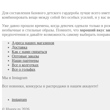
Для составления базового детского гардероба лучше всего име
комбинировать вещи между собой без особых усилий, и у вас в
Уже давно прошли времена, когда девочек одевали только в ро
необычные и стильные образы. Помните, что
хороший вкус за
предпочтения и давайте возможность самому выбирать понравив
Адреса наших магазинов
Доставка
Как с нами связаться
Оптовые заказы
Наши партнеры
Все о колготках
Все о гольфах
Мы в Instagram
Все новинки, конкурсы и распродажи в нашем аккаунте!
instagram
© Huggy.ru 2026