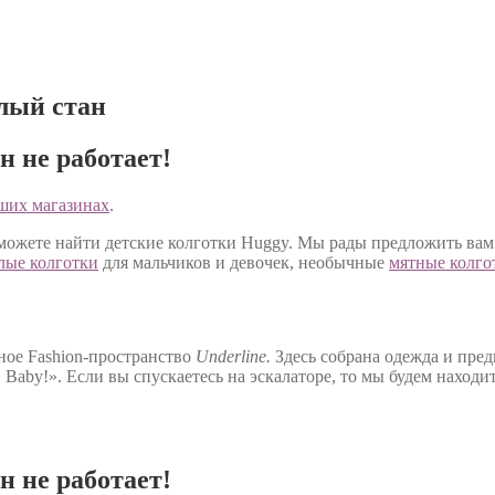
лый стан
н не работает!
ших магазинах
.
можете найти детские колготки Huggy. Мы рады предложить вам
лые колготки
для мальчиков и девочек, необычные
мятные колго
ное Fashion-пространство
Underline.
Здесь собрана одежда и пред
 Baby!». Если вы спускаетесь на эскалаторе, то мы будем находи
н не работает!